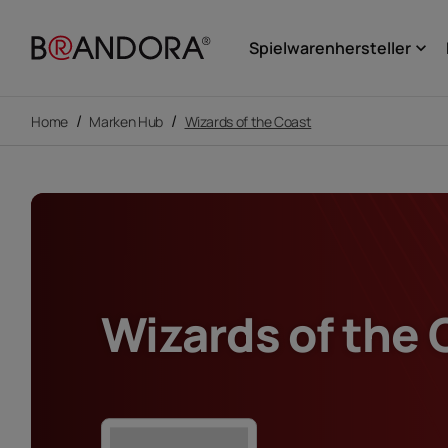
Spielwarenhersteller
keyboard_arrow_down
/
/
Home
Marken Hub
Wizards of the Coast
Wizards of the 