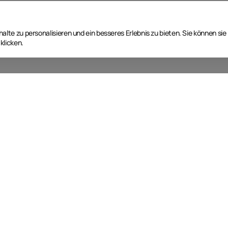
lte zu personalisieren und ein besseres Erlebnis zu bieten. Sie können sie
klicken.
Nächste Event Termine
T