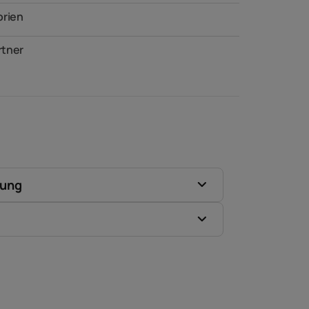
orien
tner
zung