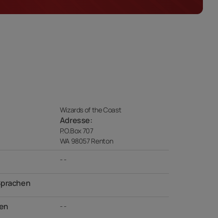
Wizards of the Coast
Adresse:
P.O.Box 707
WA 98057 Renton
- -
Sprachen
en
- -