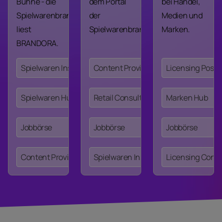
Bühne - die
dem Portal
bei Handel,
Spielwarenbranche
der
Medien und
liest
Spielwarenbranche.
Marken.
BRANDORA.
Spielwaren Insights
Content Providing
Licensing Post
Spielwaren Hub
Retail Consulting
Marken Hub
Jobbörse
Jobbörse
Jobbörse
Content Providing
Spielwaren Insights
Licensing Consu