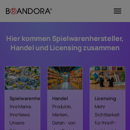
menu
Hier kommen Spielwarenhersteller,
Handel und Licensing zusammen
Spielwarenhersteller
Handel
Licensing
Ihre Marke.
Produkte,
Mehr
Ihre News.
Marken,
Sichtbarkeit
Unsere
Daten - von
für Ihre IP -