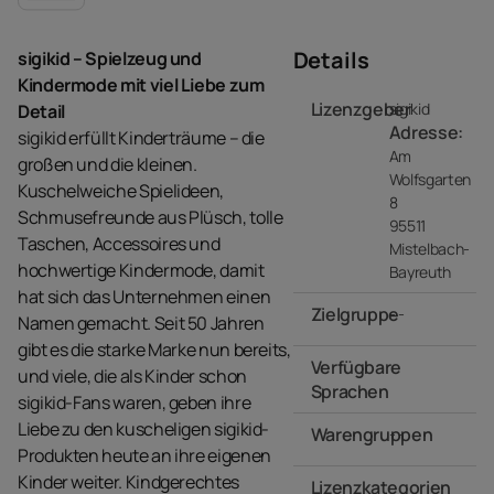
Details
sigikid – Spielzeug und
Kindermode mit viel Liebe zum
Lizenzgeber
sigikid
Detail
Adresse:
sigikid erfüllt Kinderträume – die
Am
großen und die kleinen.
Wolfsgarten
Kuschelweiche Spielideen,
8
Schmusefreunde aus Plüsch, tolle
95511
Taschen, Accessoires und
Mistelbach-
hochwertige Kindermode, damit
Bayreuth
hat sich das Unternehmen einen
Zielgruppe
- -
Namen gemacht. Seit 50 Jahren
gibt es die starke Marke nun bereits,
Verfügbare
und viele, die als Kinder schon
Sprachen
sigikid-Fans waren, geben ihre
Liebe zu den kuscheligen sigikid-
Warengruppen
- -
Produkten heute an ihre eigenen
Kinder weiter. Kindgerechtes
Lizenzkategorien