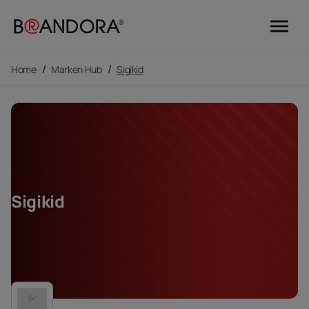
menu
/
/
Home
Marken Hub
Sigikid
Sigikid