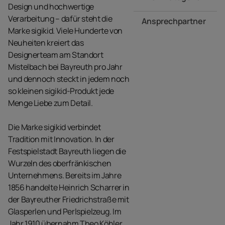
Design und hochwertige
Verarbeitung – dafür steht die
Ansprechpartner
Marke sigikid. Viele Hunderte von
Neuheiten kreiert das
Designerteam am Standort
Mistelbach bei Bayreuth pro Jahr
und dennoch steckt in jedem noch
so kleinen sigikid-Produkt jede
Menge Liebe zum Detail.
Die Marke sigikid verbindet
Tradition mit Innovation. In der
Festspielstadt Bayreuth liegen die
Wurzeln des oberfränkischen
Unternehmens. Bereits im Jahre
1856 handelte Heinrich Scharrer in
der Bayreuther Friedrichstraße mit
Glasperlen und Perlspielzeug. Im
Jahr 1910 übernahm Theo Köhler