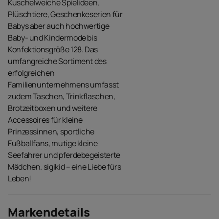
Kuschelweiche Spielideen,
Plüschtiere, Geschenkeserien für
Babys aber auch hochwertige
Baby- und Kindermode bis
Konfektionsgröße 128. Das
umfangreiche Sortiment des
erfolgreichen
Familienunternehmens umfasst
zudem Taschen, Trinkflaschen,
Brotzeitboxen und weitere
Accessoires für kleine
Prinzessinnen, sportliche
Fußballfans, mutige kleine
Seefahrer und pferdebegeisterte
Mädchen. sigikid – eine Liebe fürs
Leben!
Markendetails