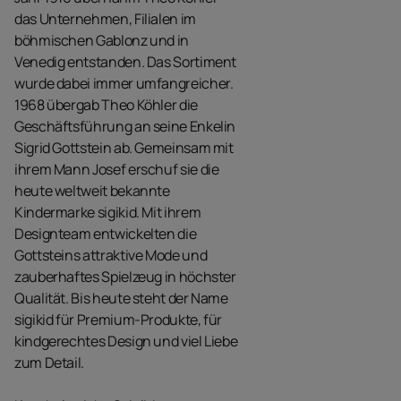
das Unternehmen, Filialen im
böhmischen Gablonz und in
Venedig entstanden. Das Sortiment
wurde dabei immer umfangreicher.
1968 übergab Theo Köhler die
Geschäftsführung an seine Enkelin
Sigrid Gottstein ab. Gemeinsam mit
ihrem Mann Josef erschuf sie die
heute weltweit bekannte
Kindermarke sigikid. Mit ihrem
Designteam entwickelten die
Gottsteins attraktive Mode und
zauberhaftes Spielzeug in höchster
Qualität. Bis heute steht der Name
sigikid für Premium-Produkte, für
kindgerechtes Design und viel Liebe
zum Detail.