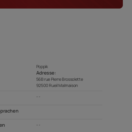
Poppik
Adresse:
56B rue Pierre Brossolette
92500 Rueil Malmaison
- -
Sprachen
en
- -