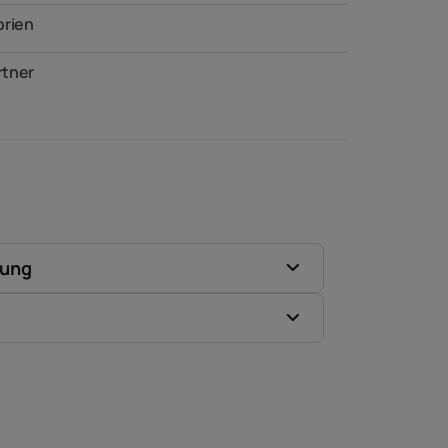
orien
tner
zung