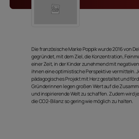
Die französische Marke Poppik wurde 2016 von De
gegründet, mit dem Ziel, die Konzentration, Feinm
einer Zeit, in der Kinder zunehmend mit negativen 
ihnen eine optimistische Perspektive vermitteln. J
pädagogisches Projekt mit Herz gestaltet und förde
Gründerinnen legen großen Wert auf die Zusamm
und inspirierende Welt zu schaffen. Zudem wird j
die CO2-Bilanz so gering wie möglich zu halten.