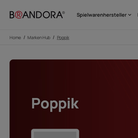
Spielwarenhersteller
keyboard_arrow_down
/
/
Home
Marken Hub
Poppik
Poppik