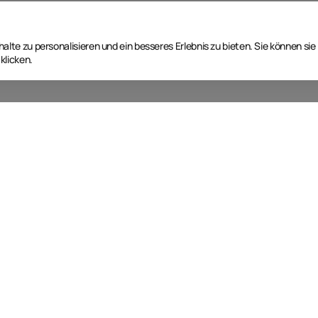
lte zu personalisieren und ein besseres Erlebnis zu bieten. Sie können sie
klicken.
Nächste Event Termine
T