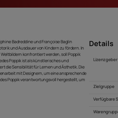
Details
lphine Badreddine und Françoise Baglin
otorik und Ausdauer von Kindern zu fördern. In
Weltbildern konfrontiert werden, soll Poppik
Lizenzgeber
edes Poppik ist als künstlerisches und
rt die Sensibilität für Lernen und Ästhetik. Die
enarbeit mit Designern, um eine ansprechende
edes Poppik verantwortungsvoll hergestellt, um
Zielgruppe
Verfügbare 
Warengrupp