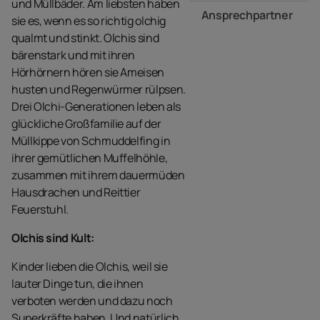
und Müllbäder. Am liebsten haben
Ansprechpartner
sie es, wenn es so richtig olchig
qualmt und stinkt. Olchis sind
bärenstark und mit ihren
Hörhörnern hören sie Ameisen
husten und Regenwürmer rülpsen.
Drei Olchi-Generationen leben als
glückliche Großfamilie auf der
Müllkippe von Schmuddelfing in
ihrer gemütlichen Muffelhöhle,
zusammen mit ihrem dauermüden
Hausdrachen und Reittier
Feuerstuhl.
Olchis sind Kult:
Kinder lieben die Olchis, weil sie
lauter Dinge tun, die ihnen
verboten werden und dazu noch
Superkräfte haben. Und natürlich