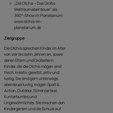
„Die Olchis – Das Große
Weltraumabenteuer“ als
360°-Show im Planetarium:
www.olchis-im-
planetarium.de
Zielgruppe
Die Olchis sprechen Kinder im Alter
von vier bis zehn Jahren an, sowie
deren Eltern und Großeltern.
Kinder, die die Olchis mögen sind
frech, kreativ, gewitzt, aktiv und
lustig. Sie sind gern unterwegs,
abenteuerlustig, mögen Spaß &
Action, Outdoor, Scherzartikel,
Kunterbuntes und
Ungewöhnliches. Sie mischen den
Kindergarten und die Schule auf,