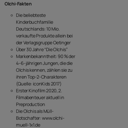
Olchi-Fakten
Die beliebteste
Kinderbuchfamilie
Deutschlands: 10 Mio.
verkaufte Produkte allein bei
der Verlagsgruppe Oetinger
Über 30 Jahre “Die Olchis”
Markenbekanntheit: 90 % der
4–6-jährigen Jungen, die die
Olchis kennen, zählen sie zu
ihren Top-2-Charakteren
(Quelle: iconKids 2017)
Erster Kinofilm 2020, 2.
Filmabenteuer aktuell in
Preproduction
Die Olchis als Müll-
Botschafter: www.olchi-
muell-1x1.de