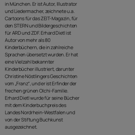
in München. Er ist Autor, Illustrator
und Liedermacher, zeichnete u.a.
Cartoons für das ZEIT-Magazin, für
den STERN und Bildergeschichten
für ARD und ZDF. Erhard Dietl ist
Autor von mehr als 80
Kinderbüchern, die in zahlreiche
Sprachen übersetzt wurden. Er hat
eine Vielzahl bekannter
Kinderbücher illustriert, darunter
Christine Nöstlingers Geschichten
vom „Franz“, und er ist Erfinder der
frechen grünen Olchi-Familie.
Erhard Dietl wurde für seine Bücher
mit dem Kinderbuchpreis des
Landes Nordrhein-Westfalen und
von der Stiftung Buchkunst
ausgezeichnet.