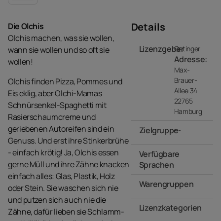
Details
Die Olchis
Olchis machen, was sie wollen,
Lizenzgeber
Oetinger
wann sie wollen und so oft sie
Adresse:
wollen!
Max-
Brauer-
Olchis finden Pizza, Pommes und
Allee 34
Eis eklig, aber Olchi-Mamas
22765
Schnürsenkel-Spaghetti mit
Hamburg
Rasierschaumcreme und
geriebenen Autoreifen sind ein
Zielgruppe
- -
Genuss. Und erst ihre Stinkerbrühe
- einfach krötig! Ja, Olchis essen
Verfügbare
gerne Müll und ihre Zähne knacken
Sprachen
einfach alles: Glas, Plastik, Holz
Warengruppen
- -
oder Stein. Sie waschen sich nie
und putzen sich auch nie die
Lizenzkategorien
Zähne, dafür lieben sie Schlamm-