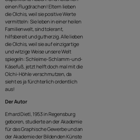
einen Flugdrachen! Eltern lieben
die Olchis, weil sie positive Werte
vermitteln: Sie leben in einer heilen
Familienwelt, sind tolerant,
hilfsbereit und gutherzig. Alle lieben
die Olchis, weil sie auf einzigartige
und witzige Weise unsere Welt
spiegeln: Schleime-Schlamm-und-
Käsefuß, jetzt helft doch mal mit die
Olchi-Höhle verschmutzen, da
sieht es ja fürchterlich ordentlich
aus!
Der Autor
Erhard Dietl, 1953 in Regensburg
geboren, studierte an der Akademie
für das Graphische Gewerbe und an
der Akademie der Bildenden Künste