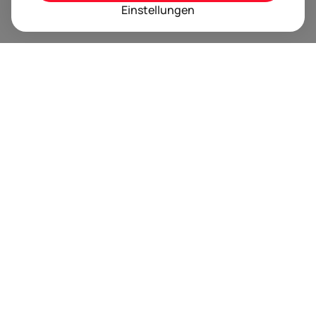
Einstellungen
BRANDORA ist das Informationsportal für Spielwaren,
Marken, Produkte und Lizenzen im Internet.
Folgen Sie uns
Nächste Event Termine
Trusted by