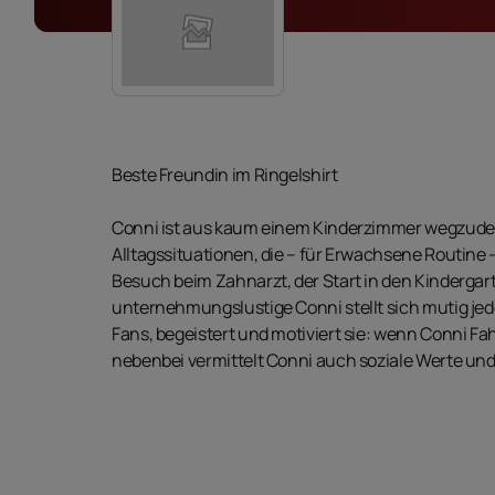
Beste Freundin im Ringelshirt
Conni ist aus kaum einem Kinderzimmer wegzuden
Alltagssituationen, die – für Erwachsene Routine –
Besuch beim Zahnarzt, der Start in den Kindergart
unternehmungslustige Conni stellt sich mutig jeder
Fans, begeistert und motiviert sie: wenn Conni Fa
nebenbei vermittelt Conni auch soziale Werte und