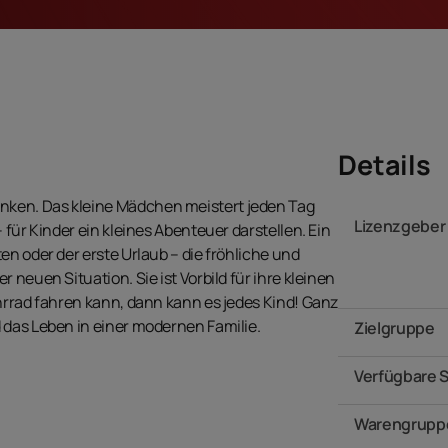
Details
ken. Das kleine Mädchen meistert jeden Tag
Lizenzgeber
 für Kinder ein kleines Abenteuer darstellen. Ein
en oder der erste Urlaub – die fröhliche und
 neuen Situation. Sie ist Vorbild für ihre kleinen
hrrad fahren kann, dann kann es jedes Kind! Ganz
 das Leben in einer modernen Familie.
Zielgruppe
Verfügbare 
Warengrupp