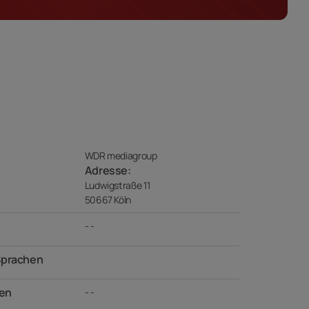
WDR mediagroup
Adresse:
Ludwigstraße 11
50667 Köln
- -
Sprachen
en
- -