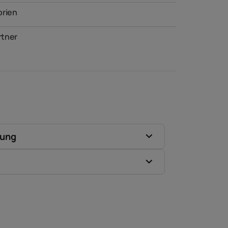
orien
tner
zung