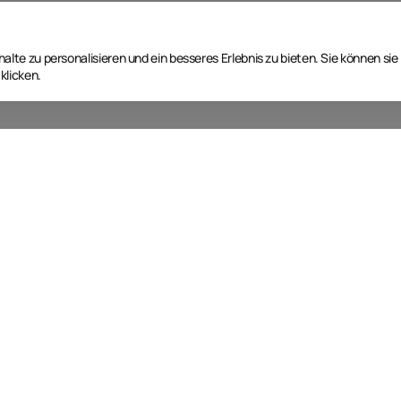
lte zu personalisieren und ein besseres Erlebnis zu bieten. Sie können sie
klicken.
Nächste Event Termine
T