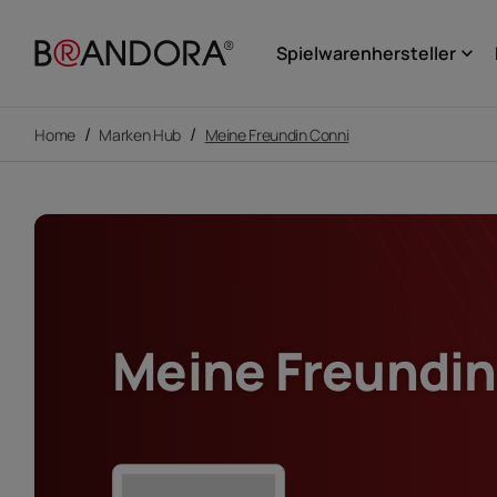
Spielwarenhersteller
keyboard_arrow_down
/
/
Home
Marken Hub
Meine Freundin Conni
Meine Freundin