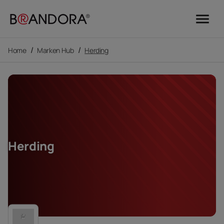
menu
/
/
Home
Marken Hub
Herding
Herding