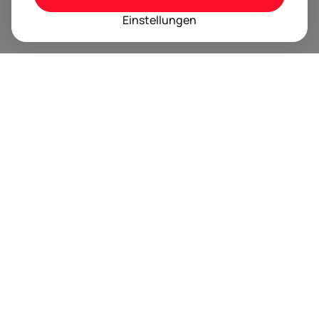
Einstellungen
BRANDORA ist das Informationsportal für Spielwaren,
Marken, Produkte und Lizenzen im Internet.
Folgen Sie uns
Nächste Event Termine
Trusted by