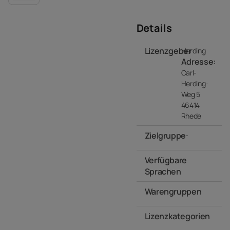
Details
Lizenzgeber
Herding
Adresse:
Carl-
Herding-
Weg 5
46414
Rhede
Zielgruppe
- -
Verfügbare
Sprachen
Warengruppen
- -
Lizenzkategorien