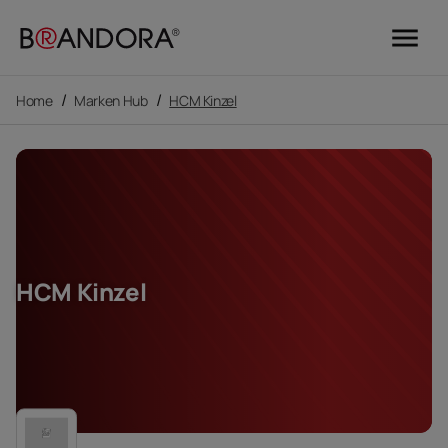
menu
/
/
Home
Marken Hub
HCM Kinzel
HCM Kinzel