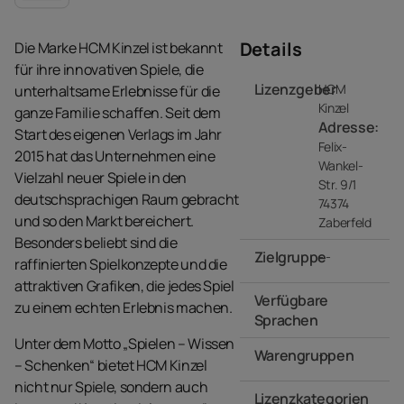
Details
Die Marke HCM Kinzel ist bekannt
für ihre innovativen Spiele, die
Lizenzgeber
HCM
unterhaltsame Erlebnisse für die
Kinzel
ganze Familie schaffen. Seit dem
Adresse:
Start des eigenen Verlags im Jahr
Felix-
2015 hat das Unternehmen eine
Wankel-
Vielzahl neuer Spiele in den
Str. 9/1
deutschsprachigen Raum gebracht
74374
und so den Markt bereichert.
Zaberfeld
Besonders beliebt sind die
Zielgruppe
- -
raffinierten Spielkonzepte und die
attraktiven Grafiken, die jedes Spiel
Verfügbare
zu einem echten Erlebnis machen.
Sprachen
Unter dem Motto „Spielen – Wissen
Warengruppen
- -
– Schenken“ bietet HCM Kinzel
nicht nur Spiele, sondern auch
Lizenzkategorien