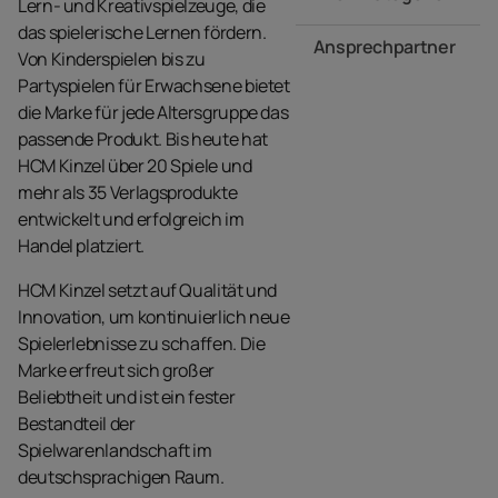
Lern- und Kreativspielzeuge, die
das spielerische Lernen fördern.
Ansprechpartner
Von Kinderspielen bis zu
Partyspielen für Erwachsene bietet
die Marke für jede Altersgruppe das
passende Produkt. Bis heute hat
HCM Kinzel über 20 Spiele und
mehr als 35 Verlagsprodukte
entwickelt und erfolgreich im
Handel platziert.
HCM Kinzel setzt auf Qualität und
Innovation, um kontinuierlich neue
Spielerlebnisse zu schaffen. Die
Marke erfreut sich großer
Beliebtheit und ist ein fester
Bestandteil der
Spielwarenlandschaft im
deutschsprachigen Raum.