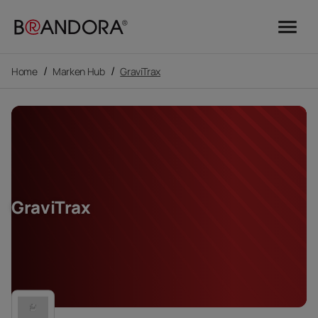
menu
/
/
Home
Marken Hub
GraviTrax
GraviTrax