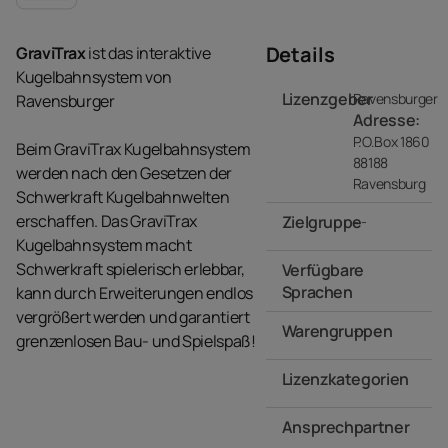
Details
GraviTrax
ist das interaktive
Kugelbahnsystem von
Lizenzgeber
Ravensburger
Ravensburger
Adresse:
P.O.Box 1860
Beim GraviTrax Kugelbahnsystem
88188
werden nach den Gesetzen der
Ravensburg
Schwerkraft Kugelbahnwelten
erschaffen. Das GraviTrax
Zielgruppe
- -
Kugelbahnsystem macht
Schwerkraft spielerisch erlebbar,
Verfügbare
Sprachen
kann durch Erweiterungen endlos
vergrößert werden und garantiert
Warengruppen
- -
grenzenlosen Bau- und Spielspaß!
Lizenzkategorien
Ansprechpartner