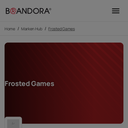
menu
/
/
Home
Marken Hub
Frosted Games
Frosted Games