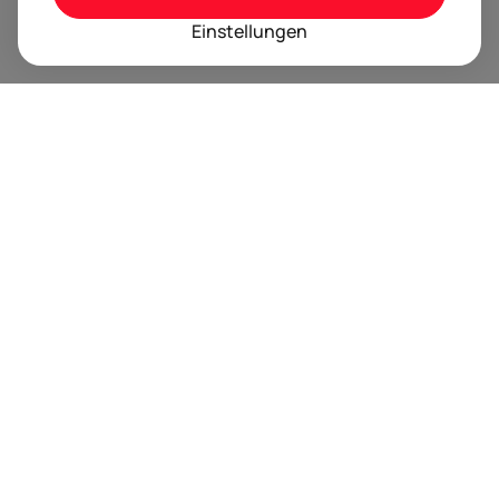
Einstellungen
BRANDORA ist das Informationsportal für Spielwaren,
Marken, Produkte und Lizenzen im Internet.
Folgen Sie uns
Nächste Event Termine
Trusted by