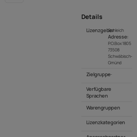
Details
Lizenzgeber
Schleich
Adresse:
P.O.Box 1805
73508
Schwäbisch-
Gmünd
Zielgruppe
- -
Verfügbare
Sprachen
Warengruppen
- -
Lizenzkategorien