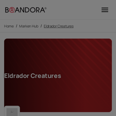
menu
/
/
Home
Marken Hub
Eldrador Creatures
Eldrador Creatures