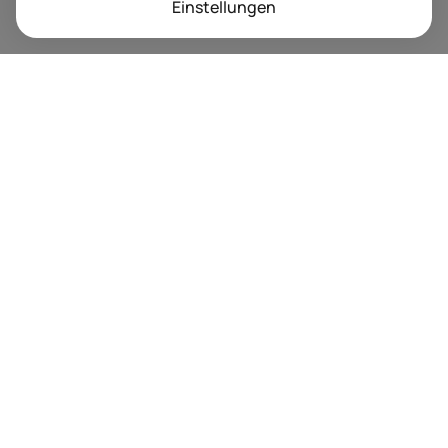
Einstellungen
BRANDORA ist das Informationsportal für Spielwaren,
Marken, Produkte und Lizenzen im Internet.
Folgen Sie uns
Nächste Event Termine
Trusted by