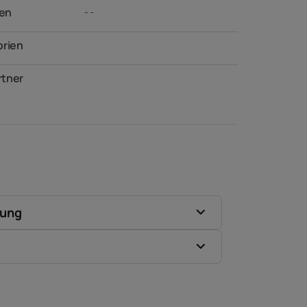
en
- -
orien
tner
zung