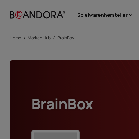
Spielwarenhersteller
keyboard_arrow_down
/
/
Home
Marken Hub
BrainBox
BrainBox