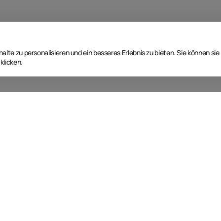
lte zu personalisieren und ein besseres Erlebnis zu bieten. Sie können sie
klicken.
Nächste Event Termine
T