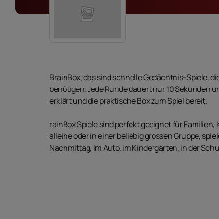
BrainBox, das sind schnelle Gedächtnis-Spiele, die
benötigen. Jede Runde dauert nur 10 Sekunden un
erklärt und die praktische Box zum Spiel bereit.
rainBox Spiele sind perfekt geeignet für Familien
alleine oder in einer beliebig grossen Gruppe, sp
Nachmittag, im Auto, im Kindergarten, in der Schu