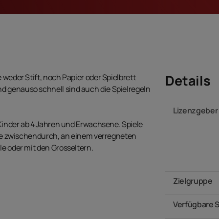
Details
 weder Stift, noch Papier oder Spielbrett
d genauso schnell sind auch die Spielregeln
Lizenzgeber
, Kinder ab 4 Jahren und Erwachsene. Spiele
iele zwischendurch, an einem verregneten
le oder mit den Grosseltern.
Zielgruppe
Verfügbare 