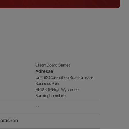
Green Board Games
Adresse:
Unit 112 Coronation Road Cressex
Business Park
HP12 3RP High Wycombe
Buckinghamshire
- -
Sprachen