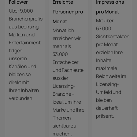
Follower
Erreichte
Impressions
Über 9.000
Personen pro
pro Monat
Branchenprofis
Mit über
Monat
aus Licensing,
67.000
Monatlich
Marken und
Sichtkontakten
erreichen wir
Entertainment
pro Monat
mehr als
folgen
erzielen Ihre
33.000
unseren
Inhalte
Entscheider
Kanälen und
maximale
und Fachleute
bleiben so
Reichweite im
aus der
direkt mit
Licensing-
Licensing-
Ihren Inhalten
Umfeld und
Branche –
verbunden.
bleiben
ideal, um Ihre
dauerhaft
Marke und Ihre
präsent.
Themen
sichtbar zu
machen.