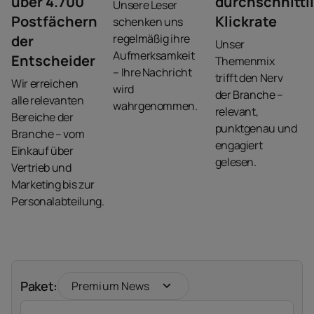
über 4.700
durchschnittl
Unsere Leser
Postfächern
Klickrate
schenken uns
regelmäßig ihre
der
Unser
Aufmerksamkeit
Entscheider
Themenmix
– Ihre Nachricht
trifft den Nerv
Wir erreichen
wird
der Branche –
alle relevanten
wahrgenommen.
relevant,
Bereiche der
punktgenau und
Branche – vom
engagiert
Einkauf über
gelesen.
Vertrieb und
Marketing bis zur
Personalabteilung.
Paket:
Premium News