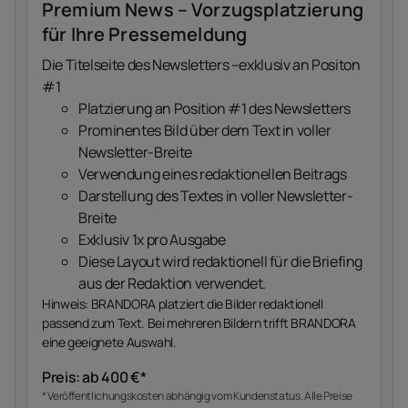
Premium News – Vorzugsplatzierung
für Ihre Pressemeldung
Die Titelseite des Newsletters –exklusiv an Positon
#1
Platzierung an Position #1 des Newsletters
Prominentes Bild über dem Text in voller
Newsletter-Breite
Verwendung eines redaktionellen Beitrags
Darstellung des Textes in voller Newsletter-
Breite
Exklusiv 1x pro Ausgabe
Diese Layout wird redaktionell für die Briefing
aus der Redaktion verwendet.
Hinweis: BRANDORA platziert die Bilder redaktionell
passend zum Text. Bei mehreren Bildern trifft BRANDORA
eine geeignete Auswahl.
Preis: ab 400 €*
* Veröffentlichungskosten abhängig vom Kundenstatus. Alle Preise