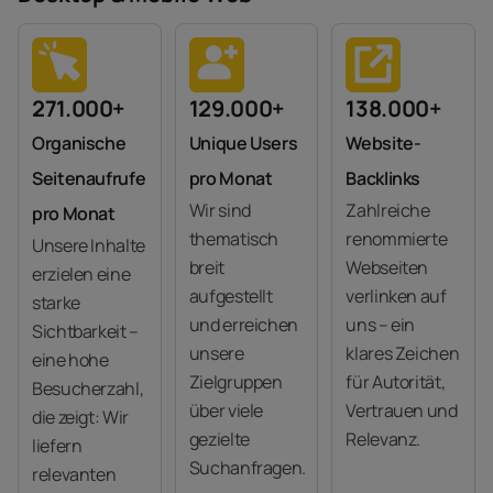
271.000+
129.000+
138.000+
Organische
Unique Users
Website-
Seitenaufrufe
pro Monat
Backlinks
Wir sind
Zahlreiche
pro Monat
thematisch
renommierte
Unsere Inhalte
breit
Webseiten
erzielen eine
aufgestellt
verlinken auf
starke
und erreichen
uns – ein
Sichtbarkeit –
unsere
klares Zeichen
eine hohe
Zielgruppen
für Autorität,
Besucherzahl,
über viele
Vertrauen und
die zeigt: Wir
gezielte
Relevanz.
liefern
Suchanfragen.
relevanten