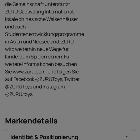
die Gemeinschaft unterstützt
ZURU Captivating International,
lokale chinesische Waisenhäuser
und auch
Studentenentwicklungsprogramme
in Asien und Neuseeland. ZURU
wird weiterhin neue Wege für
Kinder zum Spielen ebnen. Für
weitere Informationen besuchen
Sie www.zuru.com, und folgen Sie
auf Facebook @ZURUToys, Twitter
@ZURUToys und Instagram
@ZURU.toys.
Markendetails
Identität & Positionierung