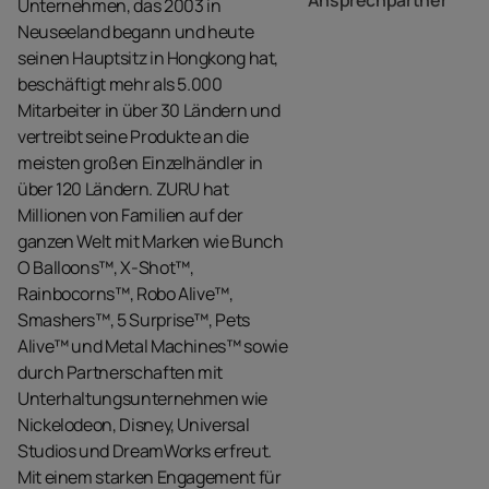
Ansprechpartner
Unternehmen, das 2003 in
Neuseeland begann und heute
seinen Hauptsitz in Hongkong hat,
beschäftigt mehr als 5.000
Mitarbeiter in über 30 Ländern und
vertreibt seine Produkte an die
meisten großen Einzelhändler in
über 120 Ländern. ZURU hat
Millionen von Familien auf der
ganzen Welt mit Marken wie Bunch
O Balloons™, X-Shot™,
Rainbocorns™, Robo Alive™,
Smashers™, 5 Surprise™, Pets
Alive™ und Metal Machines™ sowie
durch Partnerschaften mit
Unterhaltungsunternehmen wie
Nickelodeon, Disney, Universal
Studios und DreamWorks erfreut.
Mit einem starken Engagement für