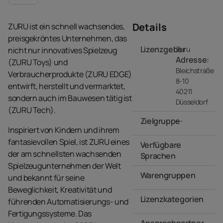
Details
ZURU ist ein schnell wachsendes,
preisgekröntes Unternehmen, das
Lizenzgeber
Zuru
nicht nur innovatives Spielzeug
Adresse:
(ZURU Toys) und
Bleichstraße
Verbraucherprodukte (ZURU EDGE)
8-10
entwirft, herstellt und vermarktet,
40211
sondern auch im Bauwesen tätig ist
Düsseldorf
(ZURU Tech).
Zielgruppe
- -
Inspiriert von Kindern und ihrem
fantasievollen Spiel, ist ZURU eines
Verfügbare
der am schnellsten wachsenden
Sprachen
Spielzeugunternehmen der Welt
Warengruppen
- -
und bekannt für seine
Beweglichkeit, Kreativität und
Lizenzkategorien
führenden Automatisierungs- und
Fertigungssysteme. Das