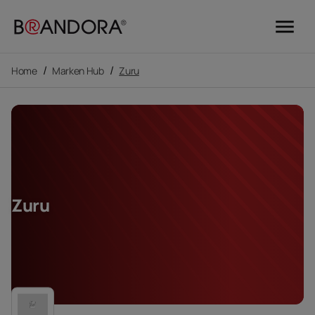
menu
/
/
Home
Marken Hub
Zuru
Zuru