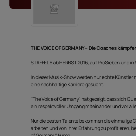
THE VOICE OF GERMANY – Die Coaches kämpfen
STAFFEL 6 ab HERBST 2016, auf ProSieben und in 
In dieser Musik-Show werden nur echte Künstler m
eine nachhaltige Karriere gesucht.
"The Voice of Germany" hat gezeigt, dass sich Qua
ein respektvoller Umgang miteinander und vor al
Nur die besten Talente bekommen die einmalige 
arbeiten und von ihrer Erfahrung zu profitieren, 
of Germany" küren.