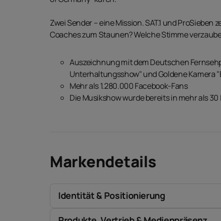
Zwei Sender – eine Mission. SAT.1 und ProSieben z
Coaches zum Staunen? Welche Stimme verzaube
Auszeichnung mit dem Deutschen Fernsehpre
Unterhaltungsshow" und Goldene Kamera "
Mehr als 1.280.000 Facebook-Fans
Die Musikshow wurde bereits in mehr als 30
Markendetails
Identität & Positionierung
Produkte, Vertrieb & Medienpräsenz