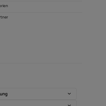
orien
tner
zung