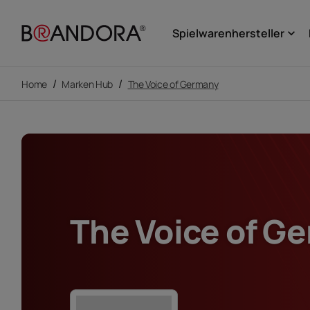
Spielwarenhersteller
keyboard_arrow_down
/
/
Home
Marken Hub
The Voice of Germany
The Voice of G