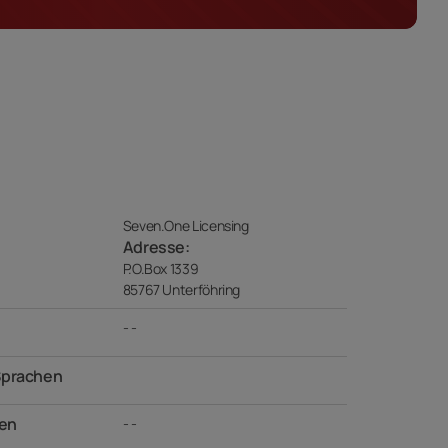
Seven.One Licensing
Adresse:
P.O.Box 1339
85767 Unterföhring
- -
Sprachen
en
- -