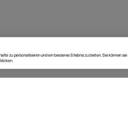
lte zu personalisieren und ein besseres Erlebnis zu bieten. Sie können sie
klicken.
Nächste Event Termine
T