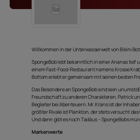
Willkommen in der Unterwasserwelt von Bikini Bo
SpongeBob lebt bekanntlich in einer Ananas tief u
einem Fast-Food-Restaurant namens Krosse Krabbe
Bottom erlebt er gemeinsam mit seinen besten F
Das Besondere an SpongeBob sind sein unumstößl
Freundschaft zu anderen Charakteren. Patrick u
Begleiter bei Abenteuern. Mr. Krans ist der Inha
größter Rivale ist Plankton, der stets versucht da
Und dann gibt es noch Tadäus – SpongeBobs mür
Markenwerte