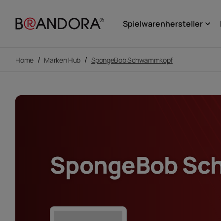
Spielwarenhersteller
keyboard_arrow_down
/
/
Home
Marken Hub
SpongeBob Schwammkopf
SpongeBob Sc