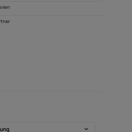
orien
tner
zung