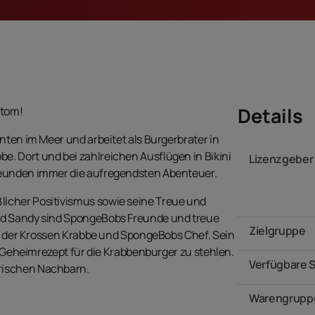
Details
ttom!
nten im Meer und arbeitet als Burgerbrater in
. Dort und bei zahlreichen Ausflügen in Bikini
Lizenzgeber
reunden immer die aufregendsten Abenteuer.
icher Positivismus sowie seine Treue und
nd Sandy sind SpongeBobs Freunde und treue
Zielgruppe
ber der Krossen Krabbe und SpongeBobs Chef. Sein
s Geheimrezept für die Krabbenburger zu stehlen.
Verfügbare 
rischen Nachbarn.
Warengrupp