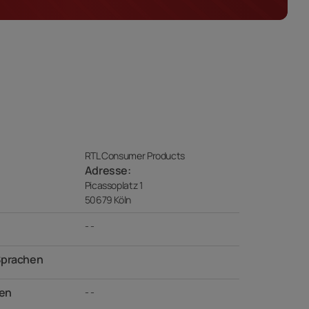
RTL Consumer Products
Adresse:
Picassoplatz 1
50679 Köln
- -
Sprachen
en
- -