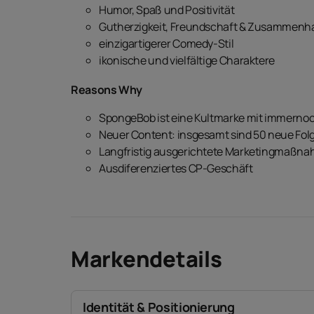
Humor, Spaß und Positivität
Gutherzigkeit, Freundschaft & Zusammenha
einzigartigerer Comedy-Stil
ikonische und vielfältige Charaktere
Reasons Why
SpongeBob ist eine Kultmarke mit immerno
Neuer Content: insgesamt sind 50 neue Fol
Langfristig ausgerichtete Marketingmaßn
Ausdiferenziertes CP-Geschäft
Markendetails
Identität & Positionierung