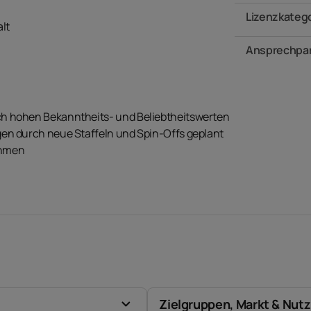
Lizenzkateg
lt
Ansprechpar
ch hohen Bekanntheits- und Beliebtheitswerten
gen durch neue Staffeln und Spin-Offs geplant
ahmen
Zielgruppen, Markt & Nut