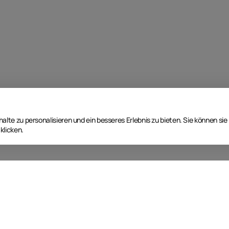
lte zu personalisieren und ein besseres Erlebnis zu bieten. Sie können sie
klicken.
Nächste Event Termine
T