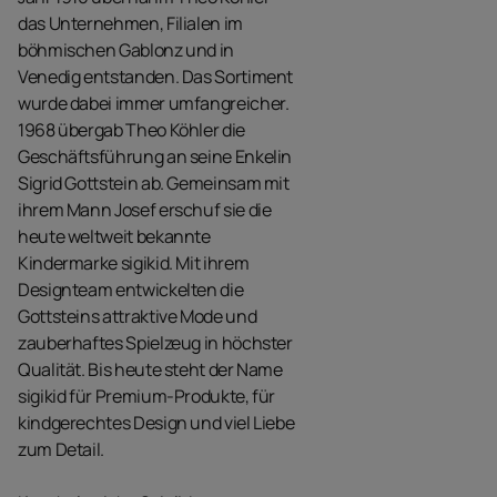
das Unternehmen, Filialen im
böhmischen Gablonz und in
Venedig entstanden. Das Sortiment
wurde dabei immer umfangreicher.
1968 übergab Theo Köhler die
Geschäftsführung an seine Enkelin
Sigrid Gottstein ab. Gemeinsam mit
ihrem Mann Josef erschuf sie die
heute weltweit bekannte
Kindermarke sigikid. Mit ihrem
Designteam entwickelten die
Gottsteins attraktive Mode und
zauberhaftes Spielzeug in höchster
Qualität. Bis heute steht der Name
sigikid für Premium-Produkte, für
kindgerechtes Design und viel Liebe
zum Detail.