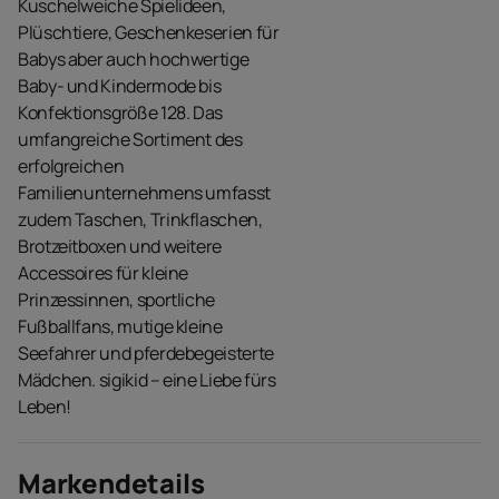
Kuschelweiche Spielideen,
Plüschtiere, Geschenkeserien für
Babys aber auch hochwertige
Baby- und Kindermode bis
Konfektionsgröße 128. Das
umfangreiche Sortiment des
erfolgreichen
Familienunternehmens umfasst
zudem Taschen, Trinkflaschen,
Brotzeitboxen und weitere
Accessoires für kleine
Prinzessinnen, sportliche
Fußballfans, mutige kleine
Seefahrer und pferdebegeisterte
Mädchen. sigikid – eine Liebe fürs
Leben!
Markendetails