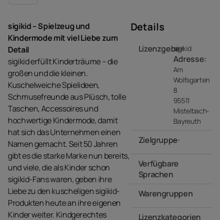
Details
sigikid – Spielzeug und
Kindermode mit viel Liebe zum
Lizenzgeber
sigikid
Detail
Adresse:
sigikid erfüllt Kinderträume – die
Am
großen und die kleinen.
Wolfsgarten
Kuschelweiche Spielideen,
8
Schmusefreunde aus Plüsch, tolle
95511
Taschen, Accessoires und
Mistelbach-
hochwertige Kindermode, damit
Bayreuth
hat sich das Unternehmen einen
Zielgruppe
- -
Namen gemacht. Seit 50 Jahren
gibt es die starke Marke nun bereits,
Verfügbare
und viele, die als Kinder schon
Sprachen
sigikid-Fans waren, geben ihre
Liebe zu den kuscheligen sigikid-
Warengruppen
- -
Produkten heute an ihre eigenen
Kinder weiter. Kindgerechtes
Lizenzkategorien