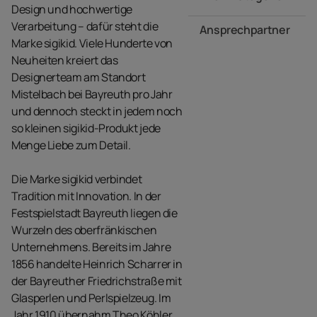
Design und hochwertige
Verarbeitung – dafür steht die
Ansprechpartner
Marke sigikid. Viele Hunderte von
Neuheiten kreiert das
Designerteam am Standort
Mistelbach bei Bayreuth pro Jahr
und dennoch steckt in jedem noch
so kleinen sigikid-Produkt jede
Menge Liebe zum Detail.
Die Marke sigikid verbindet
Tradition mit Innovation. In der
Festspielstadt Bayreuth liegen die
Wurzeln des oberfränkischen
Unternehmens. Bereits im Jahre
1856 handelte Heinrich Scharrer in
der Bayreuther Friedrichstraße mit
Glasperlen und Perlspielzeug. Im
Jahr 1910 übernahm Theo Köhler