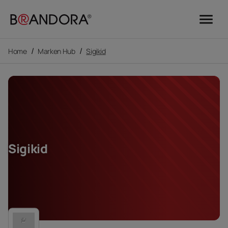
menu
/
/
Home
Marken Hub
Sigikid
Sigikid