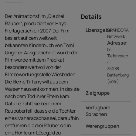
Details
Der Animationsfilm „Die drei
Räuber“, produziert von Hayo
Lizenzgeber
BRANDORA
Freitag erschien 2007. Der Film
Netzwerk
basiert auf dem weltweit
Adresse:
bekannten Kinderbuch von Tomi
Im
Ungerer. Ausgezeichnet wurde der
Tiefenbach
Film wurde mit dem Prädikat
4
besonders wertvoll von der
35088
Filmbewertungsstelle Wiesbaden.
Battenberg
Die kleine Tiffany will aus dem
(Eder)
Waisenhaus entkommen, in das sie
Zielgruppe
- -
nach dem Tod ihrer Eltern kam.
Dafür erzählt sie bei einem
Verfügbare
Raubüberfall, dass sie die Tochter
Sprachen
eines Maharadschas sei, daraufhin
entführen die drei Räuber sie in
Warengruppen
- -
eine Höhle um Lösegeld zu