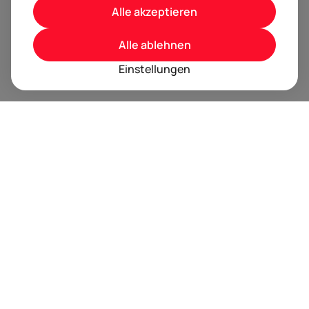
Alle akzeptieren
Alle ablehnen
Einstellungen
BRANDORA ist das Informationsportal für Spielwaren,
Marken, Produkte und Lizenzen im Internet.
Folgen Sie uns
Nächste Event Termine
Trusted by