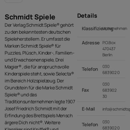
Details
Schmidt Spiele
Der Verlag Schmidt Spiele® gehört
Klassifizierung
Unternehmen
zu den bekanntesten deutschen
Spieleherstellern. Er umfasst die
Adresse
P.O.Box
Marken Schmidt Spiele® für
470437
Puzzles, Plüsch, Kinder-, Familien-
Berlin
und Erwachsenenspiele, Drei
Magier® , die für anspruchsvolle
030
Telefon
683902 0
Kinderspiele steht, sowie Selecta®
im Bereich Holzspielzeug. Der
030
Grundstein für die Marke Schmidt
Fax
683902
Spiele® und das
30
Traditionsunternehmen legte 1907
Josef Friedrich Schmidt mit der
E-Mail
info@schmidtsp
Erfindung des Brettspiels Mensch
030
ärgere Dich nicht®. Weitere
Telefon
683902 0
Klassiker sind Kniffel® und