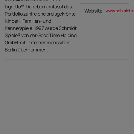
Ligretto®. Daneben umfasst das
Website
www.schmidtsp
Portfolio zahlreiche preisgekrönte
Kinder-, Familien- und
Kennerspiele. 1997 wurde Schmidt
Spiele® von der Good Time Holding
GmbH mit Unternehmenssitz in
Berlin übernommen.