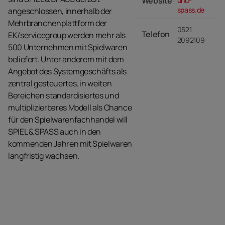
Website
und-
spass.de
angeschlossen, innerhalb der
Mehrbranchenplattform der
0521
Telefon
EK/servicegroup werden mehr als
2092109
500 Unternehmen mit Spielwaren
beliefert. Unter anderem mit dem
Angebot des Systemgeschäfts als
zentral gesteuertes, in weiten
Bereichen standardisiertes und
multiplizierbares Modell als Chance
für den Spielwarenfachhandel will
SPIEL & SPASS auch in den
kommenden Jahren mit Spielwaren
langfristig wachsen.