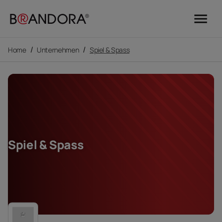
menu
/
/
Home
Unternehmen
Spiel & Spass
Spiel & Spass