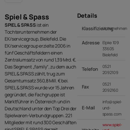
Details
Spiel & Spass
SPIEL & SPASS
ist ein
Klassifizierung
Unternehmen
Tochterunternehmen der
EK/servicegroup, Bielefeld. Die
Adresse
Elpke 109
EK/servicegroup erzielte 2006 in
33605
fünf Geschäftsfeldern einen
Bielefeld
Zentralumsatz von rund 1,39 Mrd. €.
Das Segment „family“, zu dem auch
0521
Telefon
2092109
SPIEL & SPASS zählt, trug zum
Gesamtumsatz 360,8 Mill. € bei.
0521
Fax
SPIEL & SPASS wurde vor 15 Jahren
2092160
gegründet, die Fachgruppe ist
Marktführer in Österreich und in
info@spiel-
E-Mail
und-
Deutschland unter den Top Drei der
spass.com
Spielwaren-Verbundgruppen. 221
Mitglieder mit rund 300 Geschäften
www.spiel-
sind SPIEL & SPASS derzeit