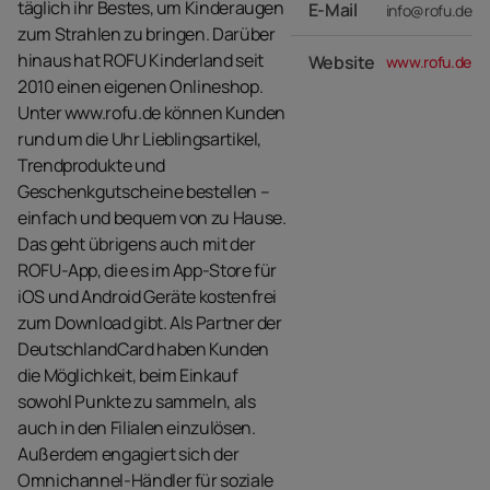
täglich ihr Bestes, um Kinderaugen
E-Mail
info@rofu.de
zum Strahlen zu bringen. Darüber
hinaus hat ROFU Kinderland seit
Website
www.rofu.de
2010 einen eigenen Onlineshop.
Unter www.rofu.de können Kunden
rund um die Uhr Lieblingsartikel,
Trendprodukte und
Geschenkgutscheine bestellen –
einfach und bequem von zu Hause.
Das geht übrigens auch mit der
ROFU-App, die es im App-Store für
iOS und Android Geräte kostenfrei
zum Download gibt. Als Partner der
DeutschlandCard haben Kunden
die Möglichkeit, beim Einkauf
sowohl Punkte zu sammeln, als
auch in den Filialen einzulösen.
Außerdem engagiert sich der
Omnichannel-Händler für soziale