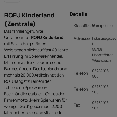
Details
ROFU Kinderland
(Zentrale)
Klassifizierung
Unternehmen
Das familiengeführte
Unternehmen
ROFU Kinderland
Adresse
Industriegebiet
mit Sitz in Hoppstädten-
III
55768
Weiersbach blickt auf fast 40 Jahre
Hoppstädten-
Erfahrung im Spielwarenhandel.
Weiersbach
Mit mehr als 95 Filialen in sechs
Bundesländern Deutschlands und
06782 105
Telefon
mehr als 20.000 Artikeln hat sich
566
ROFU längst zu einem der
06782 105
führenden Spielwaren-
Telefon
566
Fachhändler etabliert. Getreu dem
Firmenmotto „Mehr Spielwaren für
06782 105
Fax
weniger Geld“ geben über 2.200
567
Mitarbeiterinnen und Mitarbeiter