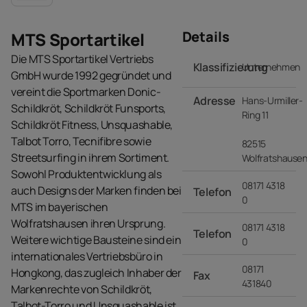
Details
MTS Sportartikel
Die MTS Sportartikel Vertriebs
Klassifizierung
Unternehmen
GmbH wurde 1992 gegründet und
vereint die Sportmarken Donic-
Adresse
Hans-Urmiller-
Schildkröt, Schildkröt Funsports,
Ring 11
Schildkröt Fitness, Unsquashable,
Talbot Torro, Tecnifibre sowie
82515
Streetsurfing in ihrem Sortiment.
Wolfratshause
Sowohl Produktentwicklung als
08171 4318
auch Designs der Marken finden bei
Telefon
0
MTS im bayerischen
Wolfratshausen ihren Ursprung.
08171 4318
Telefon
Weitere wichtige Bausteine sind ein
0
internationales Vertriebsbüro in
08171
Hongkong, das zugleich Inhaber der
Fax
431840
Markenrechte von Schildkröt,
Talbot-Torro und Unsquashable ist