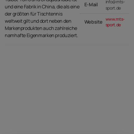
info@mts-
E-Mail
und eine Fabrik in China, die als eine
sport.de
der größten für Tischtennis
www.mts-
weltweit gilt und dort neben den
Website
sport.de
Markenprodukten auch zahlreiche
namhafte Eigenmarken produziert.