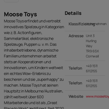
Details
Moose Toys
Moose Toys erfindet und vertreibt
Klassifizierung
Unternehmen
innovatives Spielzeug in Kategorien
wie z. B. Actionfiguren,
Adresse
Unit 3
Sammelartikel, elektronische
Hurling
Spielzeuge, Puppen u. v. m. Das
Way
inhaberbetriebene, dynamische
TR9 6SX
Familienunternehmen arbeitet
Cornwall
stets an Kooperationen und
+49 1511
Innovationen, um Kindern weltweit
Telefon
6112155
ein echtes Wow-Erlebnis zu
bescheren und sie „superhappy“ zu
+49 1511
Telefon
machen. Moose Toys hat seinen
6112155
Hauptsitz in Melbourne/Australien,
Website
www.moosetoy
zählt weltweit über 600
Mitarbeitende und ist als „Great
Place to Work“ zertifiziert. Seit 2020