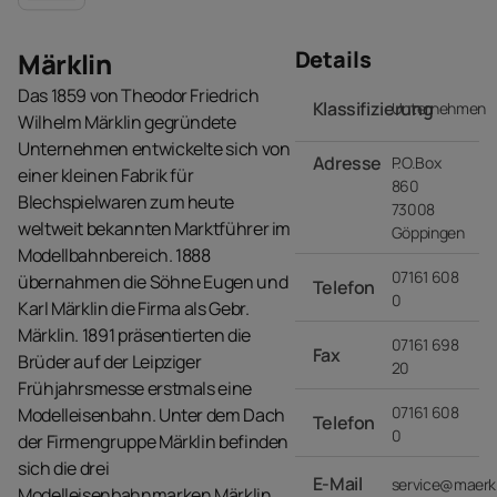
Details
Märklin
Das 1859 von Theodor Friedrich
Klassifizierung
Unternehmen
Wilhelm Märklin gegründete
Unternehmen entwickelte sich von
Adresse
P.O.Box
einer kleinen Fabrik für
860
Blechspielwaren zum heute
73008
weltweit bekannten Marktführer im
Göppingen
Modellbahnbereich. 1888
07161 608
übernahmen die Söhne Eugen und
Telefon
0
Karl Märklin die Firma als Gebr.
Märklin. 1891 präsentierten die
07161 698
Fax
Brüder auf der Leipziger
20
Frühjahrsmesse erstmals eine
07161 608
Modelleisenbahn. Unter dem Dach
Telefon
0
der Firmengruppe Märklin befinden
sich die drei
E-Mail
service@maerkl
Modelleisenbahnmarken Märklin,