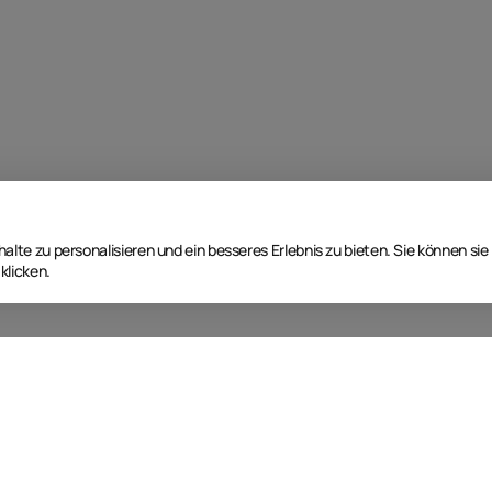
lte zu personalisieren und ein besseres Erlebnis zu bieten. Sie können sie
klicken.
Nächste Event Termine
T