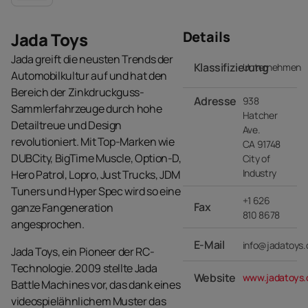
Details
Jada Toys
Jada greift die neusten Trends der
Klassifizierung
Unternehmen
Automobilkultur auf und hat den
Bereich der Zinkdruckguss-
Adresse
938
Sammlerfahrzeuge durch hohe
Hatcher
Detailtreue und Design
Ave.
revolutioniert. Mit Top-Marken wie
CA 91748
DUBCity, BigTime Muscle, Option-D,
City of
Industry
Hero Patrol, Lopro, Just Trucks, JDM
Tuners und Hyper Spec wird so eine
+1 626
Fax
ganze Fangeneration
810 8678
angesprochen.
E-Mail
info@jadatoys
Jada Toys, ein Pioneer der RC-
Technologie. 2009 stellte Jada
Website
www.jadatoys
Battle Machines vor, das dank eines
videospielähnlichem Muster das