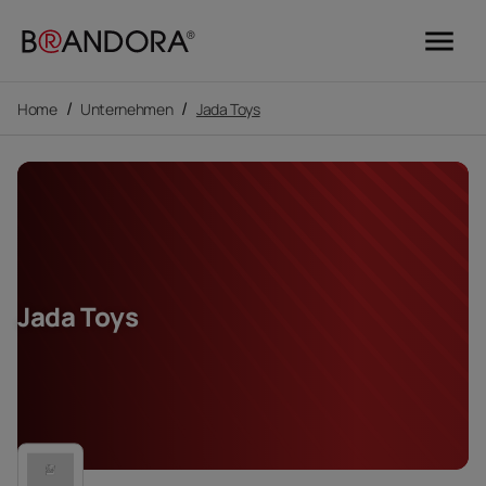
menu
/
/
Home
Unternehmen
Jada Toys
Jada Toys