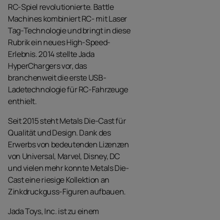
RC-Spiel revolutionierte. Battle
Machines kombiniert RC- mit Laser
Tag-Technologie und bringt in diese
Rubrik ein neues High-Speed-
Erlebnis. 2014 stellte Jada
HyperChargers vor, das
branchenweit die erste USB-
Ladetechnologie für RC-Fahrzeuge
enthielt.
Seit 2015 steht Metals Die-Cast für
Qualität und Design. Dank des
Erwerbs von bedeutenden Lizenzen
von Universal, Marvel, Disney, DC
und vielen mehr konnte Metals Die-
Cast eine riesige Kollektion an
Zinkdruckguss-Figuren aufbauen.
Jada Toys, Inc. ist zu einem