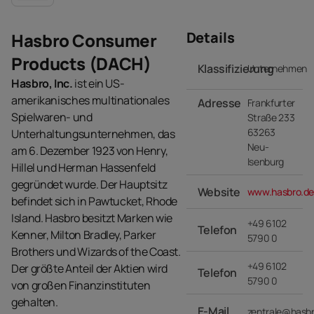
Details
Hasbro Consumer
Products (DACH)
Klassifizierung
Unternehmen
Hasbro, Inc.
ist ein US-
amerikanisches multinationales
Adresse
Frankfurter
Spielwaren- und
Straße 233
63263
Unterhaltungsunternehmen, das
Neu-
am 6. Dezember 1923 von Henry,
Isenburg
Hillel und Herman Hassenfeld
gegründet wurde. Der Hauptsitz
Website
www.hasbro.d
befindet sich in Pawtucket, Rhode
Island. Hasbro besitzt Marken wie
+49 6102
Telefon
Kenner, Milton Bradley, Parker
5790 0
Brothers und Wizards of the Coast.
+49 6102
Der größte Anteil der Aktien wird
Telefon
5790 0
von großen Finanzinstituten
gehalten.
E-Mail
zentrale@hasb