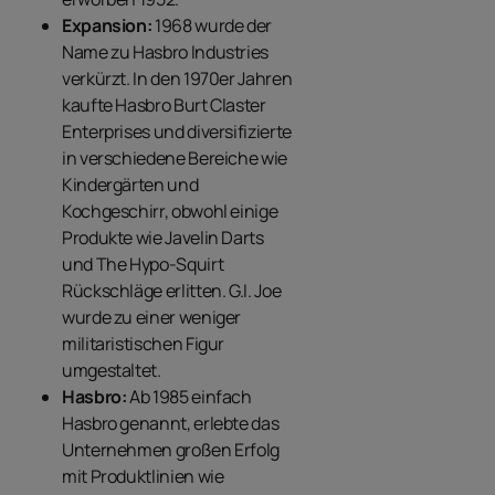
Expansion:
1968 wurde der
Name zu Hasbro Industries
verkürzt. In den 1970er Jahren
kaufte Hasbro Burt Claster
Enterprises und diversifizierte
in verschiedene Bereiche wie
Kindergärten und
Kochgeschirr, obwohl einige
Produkte wie Javelin Darts
und The Hypo-Squirt
Rückschläge erlitten. G.I. Joe
wurde zu einer weniger
militaristischen Figur
umgestaltet.
Hasbro:
Ab 1985 einfach
Hasbro genannt, erlebte das
Unternehmen großen Erfolg
mit Produktlinien wie