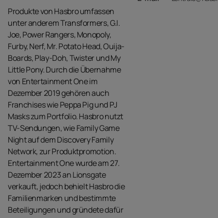
Produkte von Hasbro umfassen
unter anderem Transformers, G.I.
Joe, Power Rangers, Monopoly,
Furby, Nerf, Mr. Potato Head, Ouija-
Boards, Play-Doh, Twister und My
Little Pony. Durch die Übernahme
von Entertainment One im
Dezember 2019 gehören auch
Franchises wie Peppa Pig und PJ
Masks zum Portfolio. Hasbro nutzt
TV-Sendungen, wie Family Game
Night auf dem Discovery Family
Network, zur Produktpromotion.
Entertainment One wurde am 27.
Dezember 2023 an Lionsgate
verkauft, jedoch behielt Hasbro die
Familienmarken und bestimmte
Beteiligungen und gründete dafür