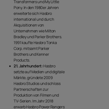
Transformers und My Little
Pony. In den 1980er Jahren
erweiterte sich Hasbro
international und durch
Akquisitionen von
Unternehmen wie Milton
Bradley und Parker Brothers.
1991 kaufte Hasbro Tonka
Corp. mitsamt Parker
Brothers und Kenner
Products.
21. Jahrhundert:
Hasbro
setzte auf Medien und digitale
Märkte, gründete 2009
Hasbro Studios und schloss
Partnerschaften zur
Produktion von Filmen und
TV-Serien. Im Jahr 2018
erwarb Hasbro Power Rangers