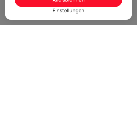
Einstellungen
BRANDORA ist das Informationsportal für Spielwaren,
Marken, Produkte und Lizenzen im Internet.
Folgen Sie uns
Nächste Event Termine
Trusted by