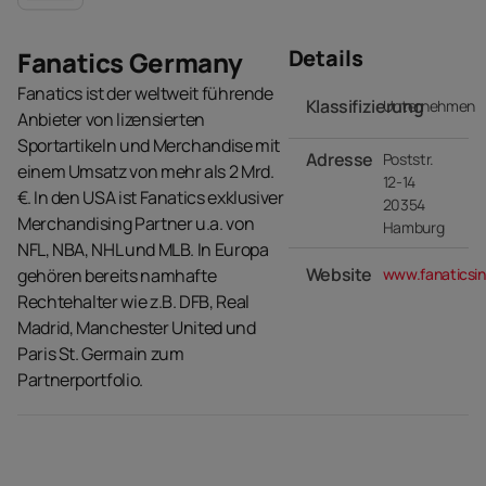
Details
Fanatics Germany
Fanatics ist der weltweit führende
Klassifizierung
Unternehmen
Anbieter von lizensierten
Sportartikeln und Merchandise mit
Adresse
Poststr.
einem Umsatz von mehr als 2 Mrd.
12-14
€. In den USA ist Fanatics exklusiver
20354
Merchandising Partner u.a. von
Hamburg
NFL, NBA, NHL und MLB. In Europa
Website
gehören bereits namhafte
www.fanaticsi
Rechtehalter wie z.B. DFB, Real
Madrid, Manchester United und
Paris St. Germain zum
Partnerportfolio.