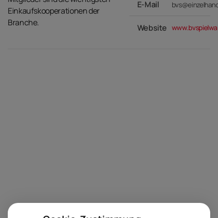
E-Mail
bvs@einzelhand
Einkaufskooperationen der
Branche.
Website
www.bvspielwa