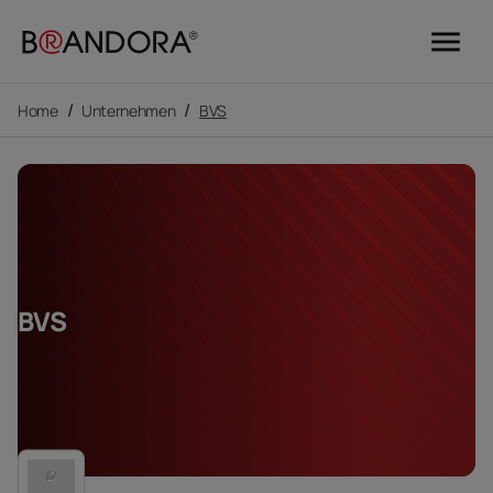
menu
/
/
Home
Unternehmen
BVS
BVS