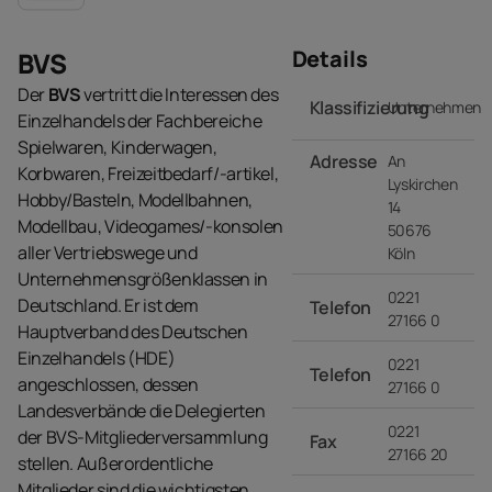
Details
BVS
Der
BVS
vertritt die Interessen des
Klassifizierung
Unternehmen
Einzelhandels der Fachbereiche
Spielwaren, Kinderwagen,
Adresse
An
Korbwaren, Freizeitbedarf/-artikel,
Lyskirchen
Hobby/Basteln, Modellbahnen,
14
Modellbau, Videogames/-konsolen
50676
aller Vertriebswege und
Köln
Unternehmensgrößenklassen in
0221
Deutschland. Er ist dem
Telefon
27166 0
Hauptverband des Deutschen
Einzelhandels (HDE)
0221
Telefon
angeschlossen, dessen
27166 0
Landesverbände die Delegierten
0221
der BVS-Mitgliederversammlung
Fax
27166 20
stellen. Außerordentliche
Mitglieder sind die wichtigsten