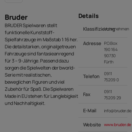
Details
Bruder
BRUDER Spielwaren stellt
Klassifizierung
Unternehmen
funktionelle Kunststoff-
Spielfahrzeuge im Maßstab 1:16 her.
Adresse
P.O.Box
Die detailstarken, originalgetreuen
190 164
Fahrzeuge sind fantasieanregend
90730
für 3 – 9-Jährige. Passend dazu
Fürth
sorgen die Spielwelten der bworld-
0911
Serie mit realistischen,
Telefon
75209 0
beweglichen Figuren und viel
Zubehör für Spaß. Die Spielwaren
0911
Fax
Made in EU stehen für Langlebigkeit
75209 29
und Nachhaltigkeit.
E-Mail
info@bruder.de
Website
www.bruder.de