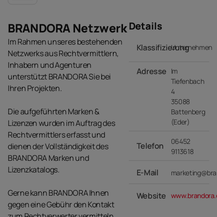
Details
BRANDORA Netzwerk
Im Rahmen unseres bestehenden
Klassifizierung
Unternehmen
Netzwerks aus Rechtvermittlern,
Inhabern und Agenturen
Adresse
Im
unterstützt BRANDORA Sie bei
Tiefenbach
Ihren Projekten.
4
35088
Die aufgeführten Marken &
Battenberg
(Eder)
Lizenzen wurden im Auftrag des
Rechtvermittlers erfasst und
06452
Telefon
dienen der Vollständigkeit des
9113618
BRANDORA Marken und
Lizenzkatalogs.
E-Mail
marketing@bra
Gerne kann BRANDORA Ihnen
Website
www.brandora.
gegen eine Gebühr den Kontakt
zum Rechtverwerter vermitteln.