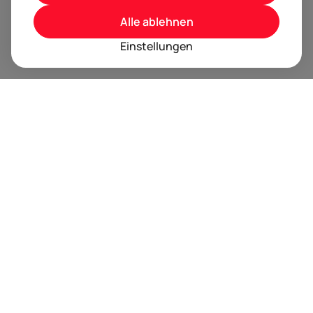
Alle ablehnen
Einstellungen
BRANDORA ist das Informationsportal für Spielwaren,
Marken, Produkte und Lizenzen im Internet.
Folgen Sie uns
Nächste Event Termine
Trusted by