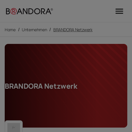
menu
/
/
Home
Unternehmen
BRANDORA Netzwerk
BRANDORA Netzwerk