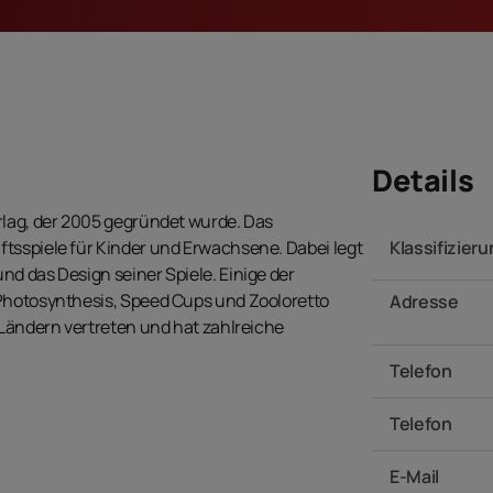
Details
rlag, der 2005 gegründet wurde. Das
Klassifizier
tsspiele für Kinder und Erwachsene. Dabei legt
d das Design seiner Spiele. Einige der
 Photosynthesis, Speed Cups und Zooloretto
Adresse
 Ländern vertreten und hat zahlreiche
Telefon
Telefon
E-Mail