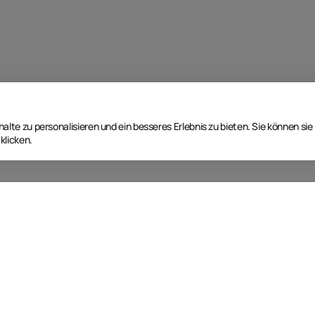
lte zu personalisieren und ein besseres Erlebnis zu bieten. Sie können sie
klicken.
Nächste Event Termine
T