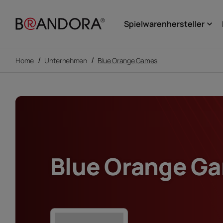
Spielwarenhersteller
keyboard_arrow_down
/
/
Home
Unternehmen
Blue Orange Games
Blue Orange G