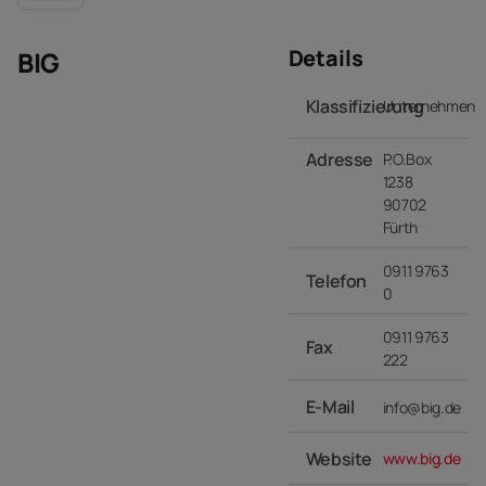
Details
BIG
Klassifizierung
Unternehmen
Adresse
P.O.Box
1238
90702
Fürth
0911 9763
Telefon
0
0911 9763
Fax
222
E-Mail
info@big.de
Website
www.big.de