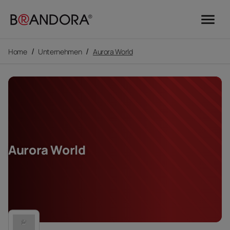
menu
/
/
Home
Unternehmen
Aurora World
Aurora World