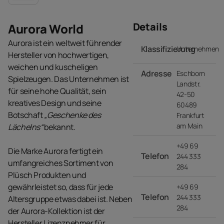
Details
Aurora World
Aurora ist ein weltweit führender
Klassifizierung
Unternehmen
Hersteller von hochwertigen,
weichen und kuscheligen
Adresse
Eschborn
Spielzeugen. Das Unternehmen ist
Landstr.
für seine hohe Qualität, sein
42-50
kreatives Design und seine
60489
Botschaft
„Geschenke des
Frankfurt
am Main
Lächelns“
bekannt.
+49 69
Die Marke Aurora fertigt ein
Telefon
244 333
umfangreiches Sortiment von
284
Plüsch Produkten und
gewährleistet so, dass für jede
+49 69
Telefon
244 333
Altersgruppe etwas dabei ist. Neben
284
der Aurora-Kollektion ist der
Hersteller Lizenznehmer für