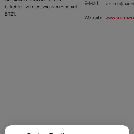
E-Mail
vertrieb@auror
beliebte Lizenzen, wie zum Beispiel
BT21.
Website
www.aurorawor