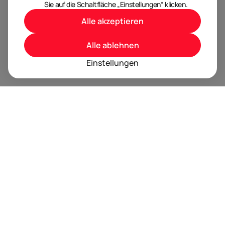
Sie auf die Schaltfläche „Einstellungen“ klicken.
Alle akzeptieren
Alle ablehnen
Einstellungen
BRANDORA ist das Informationsportal für Spielwaren,
Marken, Produkte und Lizenzen im Internet.
Folgen Sie uns
Nächste Event Termine
Trusted by