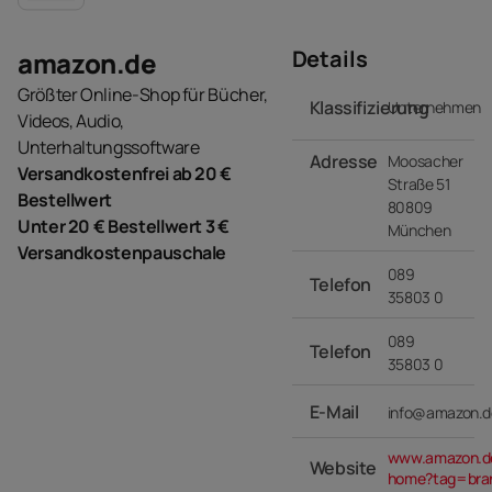
Details
amazon.de
Größter Online-Shop für Bücher,
Klassifizierung
Unternehmen
Videos, Audio,
Unterhaltungssoftware
Adresse
Moosacher
Versandkostenfrei ab 20 €
Straße 51
Bestellwert
80809
Unter 20 € Bestellwert 3 €
München
Versandkostenpauschale
089
Telefon
35803 0
089
Telefon
35803 0
E-Mail
info@amazon.d
www.amazon.de
Website
home?tag=bra